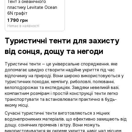
Тент з океанічного
пластику Levitate Ocean
6N графіт
1 790 грн
Немає в наявності
Туристичні тенти для захисту
від сонця, дощу та негоди
Туристичні тенти — це універсальне спорядження, яке
допомагає швидко створити надійне укриття під час
відпочинку на природі. Вони широко використовуються у
туристичних походах, кемпінгу, риболовлі, полюванні,
велоподорожах та експедиціях. Завдяки невеликій вазі,
компактним розмірам і простій конструкції тенти легко
транспортувати та встановлювати практично в будь-
якому місці.
Сучасні туристичні тенти виготовляються з міцних
водонепроникних матеріалів, що ефективно захищають від
дощу, сонячних променів і вітру. Вони можуть
використовуватися як окреме укриття, навіс над місцем