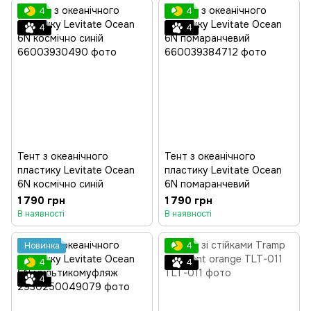
4
4
4
4
Тент з океанічного
Тент з океанічного
пластику Levitate Ocean
пластику Levitate Ocean
6N космічно синій
6N помаранчевий
1 790 грн
1 790 грн
В наявності
В наявності
Новинка
4
4
4
4