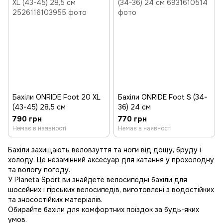
Бахіли ONRIDE Foot 20 XL
Бахіли ONRIDE Foot S (34-
(43-45) 28,5 см
36) 24 см
790 грн
770 грн
Немає в наявності
Немає в наявності
Бахіли захищають веловзуття та ноги від дощу, бруду і
холоду. Це незамінний аксесуар для катання у прохолодну
та вологу погоду.
У Planeta Sport ви знайдете велосипедні бахіли для
шосейних і гірських велосипедів, виготовлені з водостійких
та зносостійких матеріалів.
Обирайте бахіли для комфортних поїздок за будь-яких
умов.