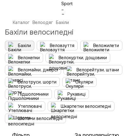
Каталог
Велоодяг
Бахіли
Бахіли велосипедні
Бахіли
Веловзуття
Веложилети
Велокепки
Велокуртки, дощовики
Веломайки, джерсі
Велорейтузи, штани
Велотруси, шорти
Окуляри
Підшоломники
Рукавиці
Утеплювачі
Шкарпетки велосипедні
Шоломи велосипедні
Фільтр
За популярністю