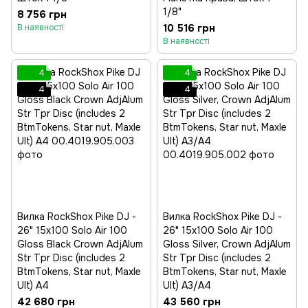
1/8"
8 756 грн
10 516 грн
В наявності
В наявності
4
4
4
4
Вилка RockShox Pike DJ -
Вилка RockShox Pike DJ -
26" 15x100 Solo Air 100
26" 15x100 Solo Air 100
Gloss Black Crown AdjAlum
Gloss Silver, Crown AdjAlum
Str Tpr Disc (includes 2
Str Tpr Disc (includes 2
BtmTokens, Star nut, Maxle
BtmTokens, Star nut, Maxle
Ult) A4
Ult) A3/A4
42 680 грн
43 560 грн