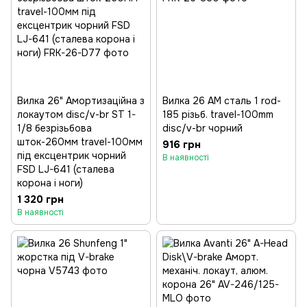
Вилка 26" Амортизаційна з
Вилка 26 AM сталь 1 rod-
локаутом disc/v-br ST 1-
185 різьб. travel-100mm
1/8 безрізьбова
disc/v-br чорний
шток-260мм travel-100мм
916 грн
під ексцентрик чорний
В наявності
FSD LJ-641 (сталева
корона і ноги)
1 320 грн
В наявності