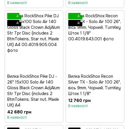
В наявності
В наявності
4
4
4
4
Вилка RockShox Pike DJ -
Вилка RockShox Recon
26" 15x100 Solo Air 140
Silver TK - Solo Air 100 26",
Gloss Black Crown AdjAlum
вісь 9mm, Чорний, TurnKey
Str Tpr Disc (includes 2
Шток 1 1/8"
BtmTokens, Star nut, Maxle
12 760 грн
Ult) A4
В наявності
42 680 грн
В наявності