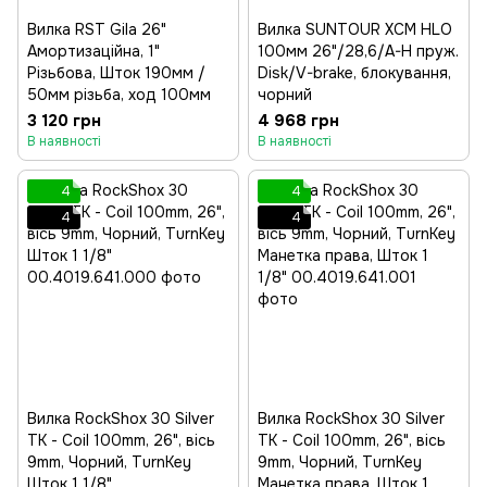
Вилка RST Gila 26"
Вилка SUNTOUR XCM HLO
Амортизаційна, 1"
100мм 26"/28,6/A-H пруж.
Різьбова, Шток 190мм /
Disk/V-brake, блокування,
50мм різьба, ход 100мм
чорний
3 120 грн
4 968 грн
В наявності
В наявності
4
4
4
4
Вилка RockShox 30 Silver
Вилка RockShox 30 Silver
TK - Coil 100mm, 26", вісь
TK - Coil 100mm, 26", вісь
9mm, Чорний, TurnKey
9mm, Чорний, TurnKey
Шток 1 1/8"
Манетка права, Шток 1