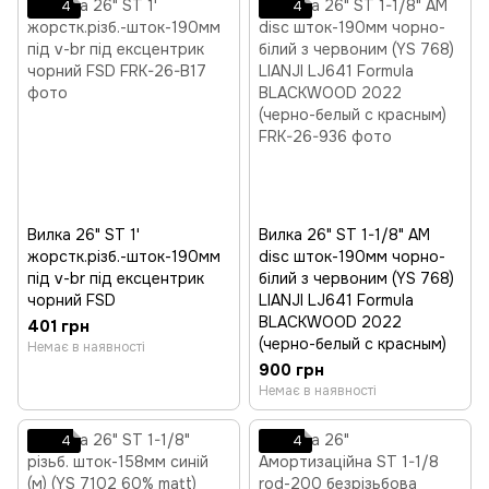
4
4
Вилка 26" ST 1'
Вилка 26" ST 1-1/8" AM
жорстк.різб.-шток-190мм
disc шток-190мм чорно-
під v-br під ексцентрик
білий з червоним (YS 768)
чорний FSD
LIANJI LJ641 Formula
BLACKWOOD 2022
401 грн
(черно-белый с красным)
Немає в наявності
900 грн
Немає в наявності
4
4