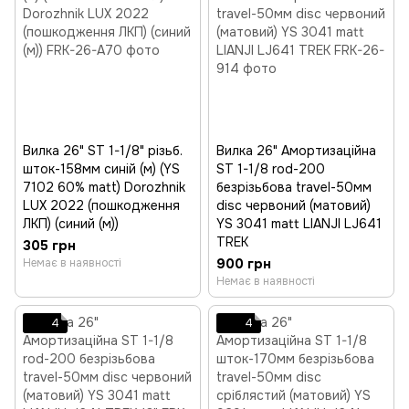
Вилка 26" ST 1-1/8" різьб.
Вилка 26" Амортизаційна
шток-158мм синій (м) (YS
ST 1-1/8 rod-200
7102 60% matt) Dorozhnik
безрізьбова travel-50мм
LUX 2022 (пошкодження
disc червоний (матовий)
ЛКП) (синий (м))
YS 3041 matt LIANJI LJ641
TREK
305 грн
900 грн
Немає в наявності
Немає в наявності
4
4