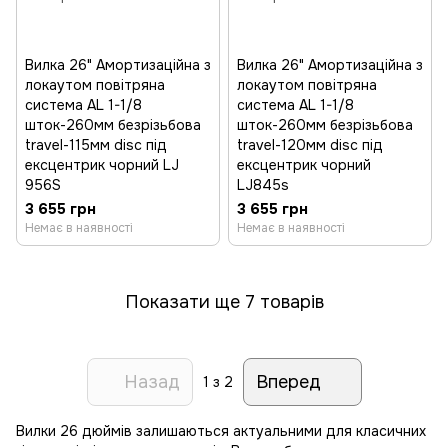
Вилка 26" Амортизаційна з
Вилка 26" Амортизаційна з
локаутом повітряна
локаутом повітряна
система AL 1-1/8
система AL 1-1/8
шток-260мм безрізьбова
шток-260мм безрізьбова
travel-115мм disc під
travel-120мм disc під
ексцентрик чорний LJ
ексцентрик чорний
956S
LJ845s
3 655 грн
3 655 грн
Немає в наявності
Немає в наявності
Показати ще 7 товарів
Назад
Вперед
1
з 2
Вилки 26 дюймів залишаються актуальними для класичних