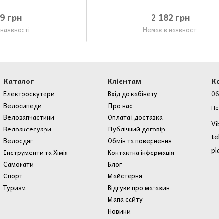
49 грн
2 182 грн
 наявності
Немає в наявності
Каталог
Клієнтам
К
Електроскутери
Вхід до кабінету
06
Велосипеди
Про нас
Пе
Велозапчастини
Оплата і доставка
Vi
Велоаксесуари
Публічний договір
te
Велоодяг
Обмін та повернення
pl
Інструменти та Хімія
Контактна інформація
Самокати
Блог
Спорт
Майстерня
Туризм
Відгуки про магазин
Мапа сайту
Новини