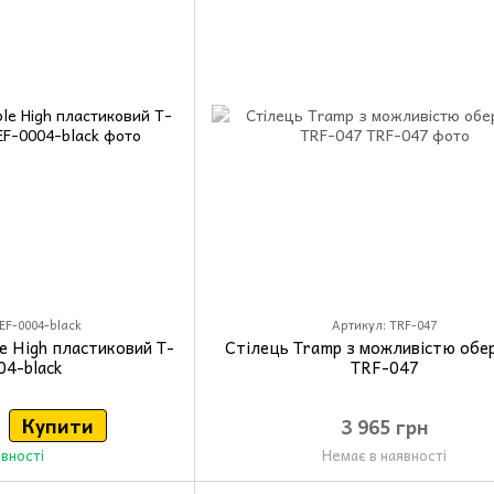
EF-0004-black
Артикул: TRF-047
le High пластиковий T-
Стілець Tramp з можливістю обе
04-black
TRF-047
Купити
3 965 грн
явності
Немає в наявності