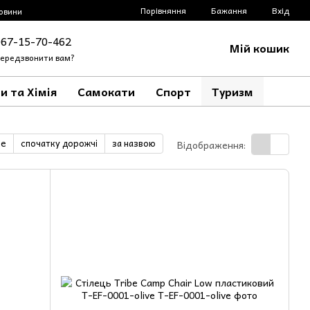
Порівняння
Бажання
Вхід
овини
067-15-70-462
Мій кошик
ередзвонити вам?
и та Хімія
Самокати
Спорт
Туризм
ше
спочатку дорожчі
за назвою
Відображення: