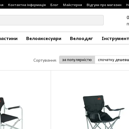
ня
Контактна інформація
Блог
Майстерня
Відгуки про магазин
Н
П
частини
Велоаксесуари
Велоодяг
Інструмент
за популярністю
спочатку дешев
Сортування: