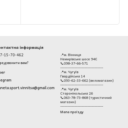
онтактна інформація
7-15-70-462
📍м. Вінниця
Немирівське шосе 94Є
редзвонити вам?
📞098-37-66-571
------------------------------
📍м. Чугуїв
ber
Гвардійська 14
legram
📞093-62-33-662 (веломагазин)
------------------------------
aneta.sport.vinnitsa@gmail.com
📍м. Чугуїв
Старонікольська 26
📞063-78-73-868 (туристичний
магазин)
------------------------------
Мапа проїзду