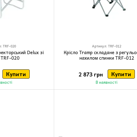
: TRF-020
Артикул: TRF-012
екторський Delux зі
Крісло Tramp складане з регуль
 TRF-020
нахилом спинки TRF-012
Купити
Купити
2 873 грн
явності
В наявності