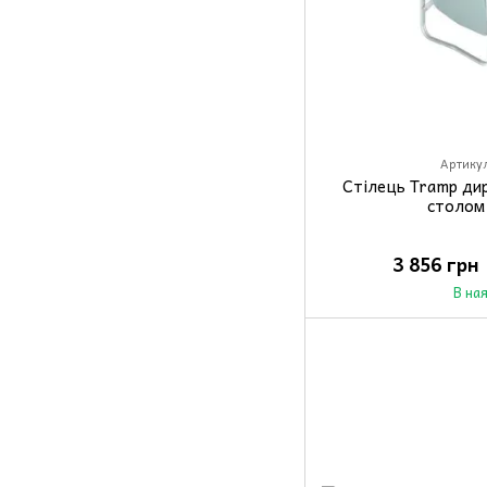
Артикул
Стілець Tramp дир
столом
3 856 грн
В на