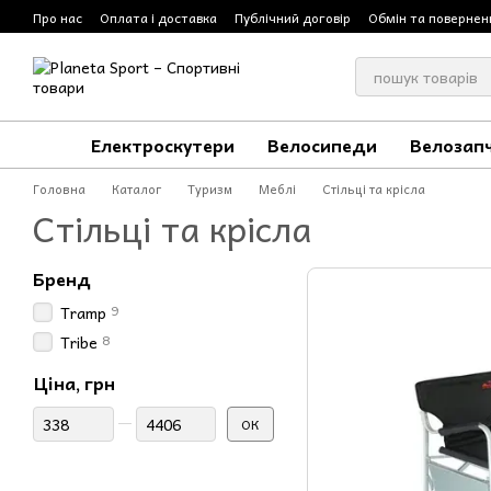
Перейти до основного контенту
Про нас
Оплата і доставка
Публічний договір
Обмін та повернен
Електроскутери
Велосипеди
Велозап
Головна
Каталог
Туризм
Меблі
Стільці та крісла
Стільці та крісла
Бренд
9
Tramp
8
Tribe
Ціна, грн
Від Ціна, грн
До Ціна, грн
ОК