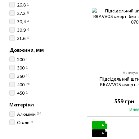
1
26,8
8
27.2
4
30,4
4
30,9
6
31.6
Довжина, мм
1
200
1
300
Артикул:
11
350
Підсідельний шт
28
BRAVVOS аморт. 
400
1
450
559 грн
Матеріал
В на
34
Алюміній
8
Сталь
4
4