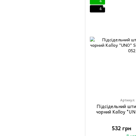
4
4
Артикул:
Підсідельний шт
чорний Kalloy "U
532 грн
В на