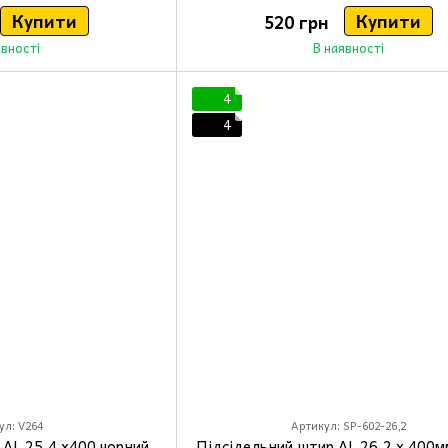
Купити
Купити
520 грн
явності
В наявності
4
4
ул: V264
Артикул: SP-602-26,2
 AL 25,4 x400 чорний
Підсідельний штир AL 26,2 x 400мм