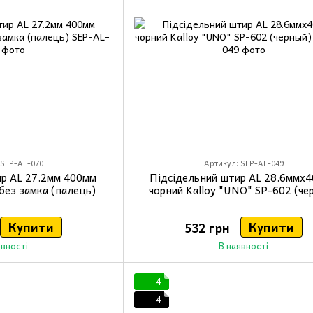
 SEP-AL-070
Артикул: SEP-AL-049
ир AL 27.2мм 400мм
Підсідельний штир AL 28.6ммx
без замка (палець)
чорний Kalloy "UNO" SP-602 (че
Купити
Купити
532 грн
явності
В наявності
4
4