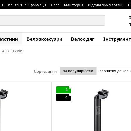
ня
Контактна інформація
Блог
Майстерня
Відгуки про магазин
Н
П
частини
Велоаксесуари
Велоодяг
Інструмент
 штирі (труби)
за популярністю
спочатку дешев
Сортування:
4
4