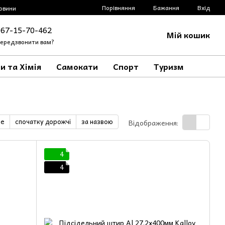
Порівняння
Бажання
Вхід
овини
067-15-70-462
Мій кошик
ередзвонити вам?
и та Хімія
Самокати
Спорт
Туризм
ше
спочатку дорожчі
за назвою
Відображення:
4
4