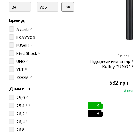
Від Ціна, грн
До Ціна, грн
ОК
Бренд
2
Avanti
1
BRAVVOS
2
FUWEI
5
Kind Shock
Артикул:
21
Підсідельний штир 
UNO
Kalloy "UNO" 
8
VLT
2
ZOOM
532 грн
Діаметр
В на
2
25,0
10
25.4
4
1
4
26,2
1
26,4
5
26.8