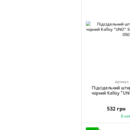
Артикул:
Підсідельний шти
чорний Kalloy "U
532 грн
В на