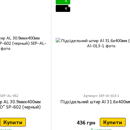
4
4
 SEP-AL-052
Артикул: SEP-Al-013-1
ир AL 30.9ммx400мм
Підсідельний штир Al 31.6x400м
NO" SP-602 (черный)
Купити
Купити
436 грн
явності
В наявності