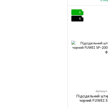
4
4
Артикул:
Підсідельний шти
чорний FUWEI S