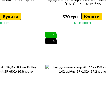
"UNO" SP-602 срібло
Купити
Купити
520 грн
явності
В наявності
4
4