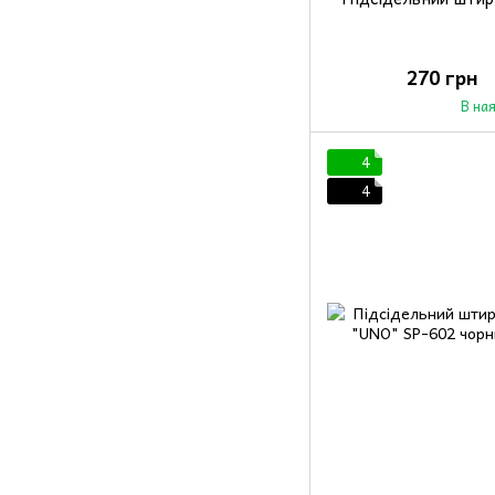
270 грн
В на
4
4