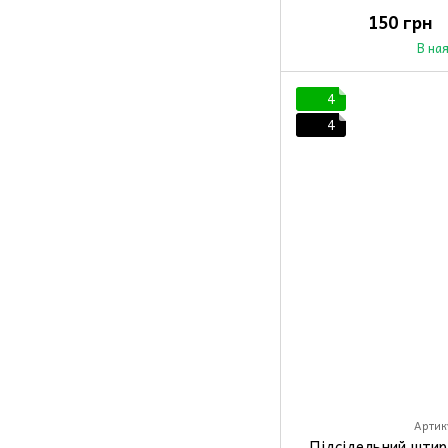
150 грн
В на
4
4
Артик
Підсідельний штир