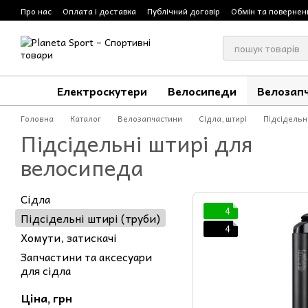
Перейти до основного контенту
Про нас
Оплата і доставка
Публічний договір
Обмін та повернен
Електроскутери
Велосипеди
Велозап
Головна
Каталог
Велозапчастини
Сідла, штирі
Підсідельні
Підсідельні штирі для
велосипеда
Сідла
4
Підсідельні штирі (труби)
4
Хомути, затискачі
Запчастини та аксесуари
для сідла
Ціна, грн