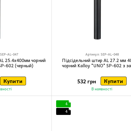
 SEP-AL-047
Артикул: SEP-AL-048
AL 25.4x400мм чорний
Підсідельний штир AL 27.2 мм 4
SP-602 (черный)
чорний Kalloy "UNO" SP-602 з з
Купити
Купити
532 грн
явності
В наявності
4
4