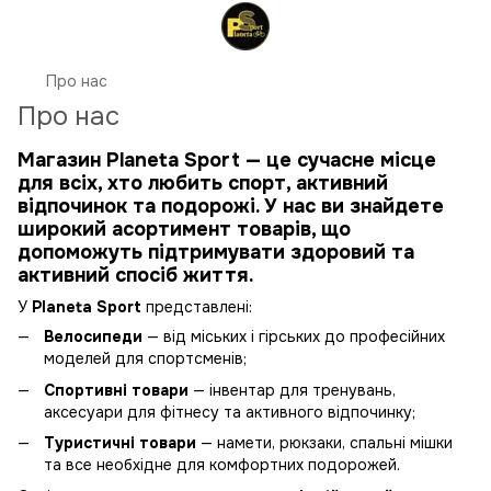
Про нас
Про нас
Магазин
Planeta Sport
— це сучасне місце
для всіх, хто любить спорт, активний
відпочинок та подорожі. У нас ви знайдете
широкий асортимент товарів, що
допоможуть підтримувати здоровий та
активний спосіб життя.
У
Planeta Sport
представлені:
Велосипеди
— від міських і гірських до професійних
моделей для спортсменів;
Спортивні товари
— інвентар для тренувань,
аксесуари для фітнесу та активного відпочинку;
Туристичні товари
— намети, рюкзаки, спальні мішки
та все необхідне для комфортних подорожей.