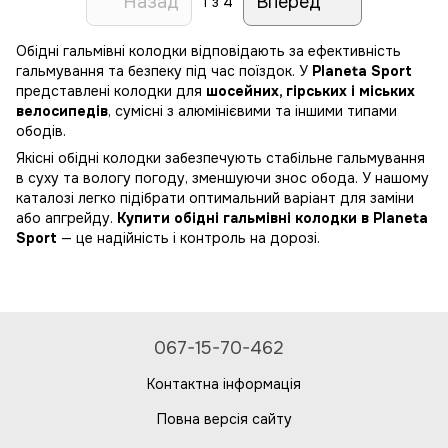
Назад
Вперед
1
з 4
Обідні гальмівні колодки відповідають за ефективність
гальмування та безпеку під час поїздок. У
Planeta Sport
представлені колодки для
шосейних, гірських і міських
велосипедів
, сумісні з алюмінієвими та іншими типами
ободів.
Якісні обідні колодки забезпечують стабільне гальмування
в суху та вологу погоду, зменшуючи знос обода. У нашому
каталозі легко підібрати оптимальний варіант для заміни
або апгрейду.
Купити обідні гальмівні колодки в Planeta
Sport
— це надійність і контроль на дорозі.
067-15-70-462
Контактна інформація
Повна версія сайту