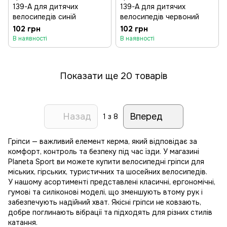
139-A для дитячих
139-A для дитячих
велосипедів синій
велосипедів червоний
102 грн
102 грн
В наявності
В наявності
Показати ще 20 товарів
Назад
Вперед
1
з 8
Гріпси — важливий елемент керма, який відповідає за
комфорт, контроль та безпеку під час їзди. У магазині
Planeta Sport ви можете купити велосипедні гріпси для
міських, гірських, туристичних та шосейних велосипедів.
У нашому асортименті представлені класичні, ергономічні,
гумові та силіконові моделі, що зменшують втому рук і
забезпечують надійний хват. Якісні гріпси не ковзають,
добре поглинають вібрації та підходять для різних стилів
катання.