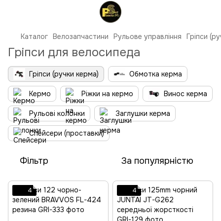
Каталог
Велозапчастини
Рульове управління
Гріпси (р
Гріпси для велосипеда
Гріпси (ручки керма)
Обмотка керма
Кермо
Ріжки на кермо
Винос керма
Рульові колонки
Заглушки керма
Спейсери (проставки)
Фільтр
За популярністю
4
4