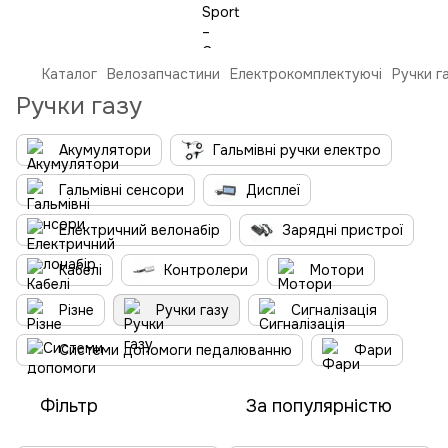
Каталог
Велозапчастини
Електрокомплектуючі
Ручки г
Ручки газу
Акумулятори
Гальмівні ручки електро
Гальмівні сенсори
Дисплеї
Електричний велонабір
Зарядні пристрої
Кабелі
Контролери
Мотори
Різне
Ручки газу
Сигналізація
Системи допомоги педалюванню
Фари
Фільтр
За популярністю