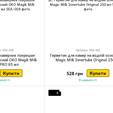
: SEA-018
Артикул: SEA-021
зкамерних покришок
Герметик для камер на водній осн
сний OKO Magik Milk
Magic Milk Innertube Original 2
 PRO 65 мл
Купити
Купити
528 грн
явності
В наявності
4