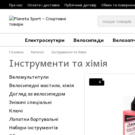
Перейти до основного контенту
Про нас
Оплата і доставка
Публічний договір
Обмін та повернен
Електроскутери
Велосипеди
Велозап
Головна
Каталог
Інструменти та Хімія
Інструменти та хімія
Веломультитули
4
Велосипедні мастила, хімія
Догляд за велосипедом
Знімачі спеціальні
Ключі
Лопатки бортувальні
Набори інструментів