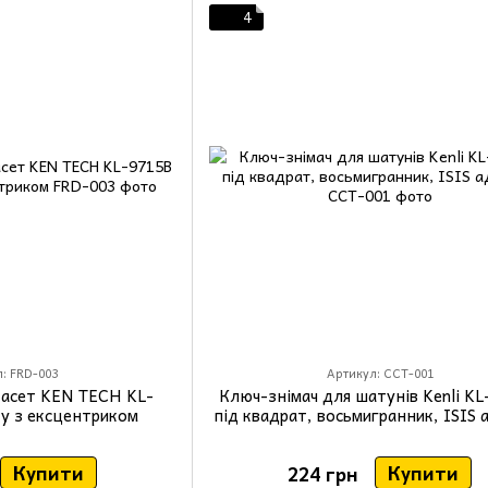
4
: FRD-003
Артикул: CCT-001
касет KEN TECH KL-
Ключ-знiмач для шатунів Kenli K
ку з ексцентриком
під квадрат, восьмигранник, ISIS 
Купити
Купити
224 грн