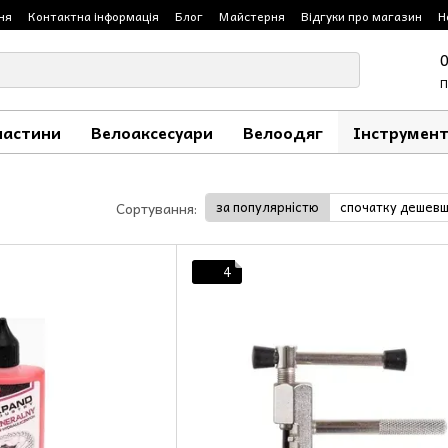
ня
Контактна інформація
Блог
Майстерня
Відгуки про магазин
Н
П
частини
Велоаксесуари
Велоодяг
Інструмент
за популярністю
спочатку дешев
Сортування:
4