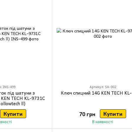
: INS-499
Артикул: SA-002
ток пiд шатуни з
Ключ спицний 14G KEN TECH KL
ю KEN TECH KL-9731С
ollowtech ll)
Купити
Купити
70 грн
явності
В наявності