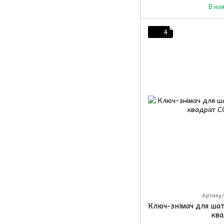
В на
4
Артикул
Ключ-знімач для шат
кв