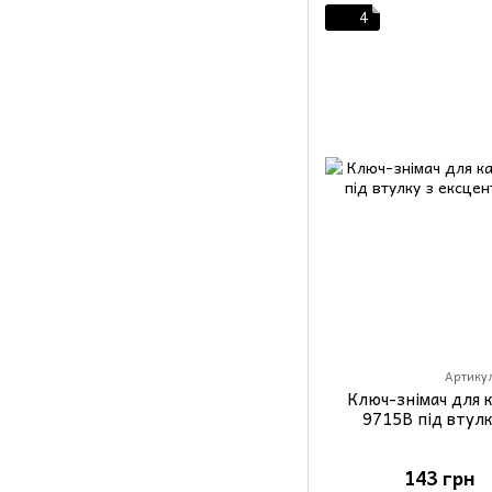
4
Артикул
Ключ-знiмач для 
9715B пiд втул
143 грн