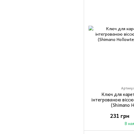
Артикул
Ключ для каре
iнтегрованою вiсс
(Shimano H
231 грн
В на