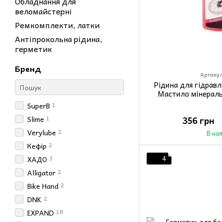
Обладнання для
веломайстерні
Ремкомплекти, латки
Антіпрокольна рідина,
герметик
Бренд
Артикул
Рідина для гідрав
Мастило мінераль
1
SuperB
1
Slime
356 грн
2
Verylube
В на
2
Кефір
3
4
ХАДО
2
Alligator
2
Bike Hand
2
DNK
18
EXPAND