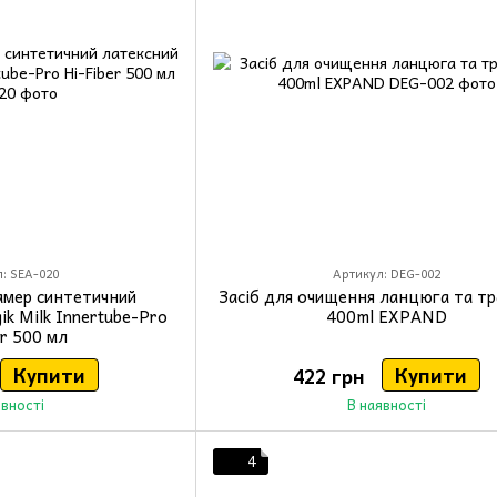
: SEA-020
Артикул: DEG-002
амер синтетичний
Засіб для очищення ланцюга та тра
k Milk Innertube-Pro
400ml EXPAND
er 500 мл
Купити
Купити
422 грн
явності
В наявності
4