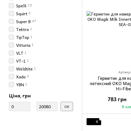
19
Spelli
5
Squirt
47
Super B
1
Tektro
1
TipTop
1
Vittoria
1
VLT
1
VT-1
1
Weldtite
Артикул
5
Xado
Герметик для к
латексний OKO Magi
1
YBN
Hi-Fib
Ціна, грн
783 грн
Від Ціна, грн
До Ціна, грн
ОК
В на
4