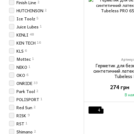
2
Finish Line
2
HUTCHINSON
5
Ice Toolz
1
Juice Lubes
48
KENLI
16
KEN TECH
6
KLS
1
Mottec
Артикул
Герметик для бе
1
NEKO
синтетичний латек
6
OKO
Tubeless
33
ONRIDE
274 грн
2
Park Tool
В на
1
POLISPORT
2
Red Sun
4
9
RISK
1
RST
2
Shimano