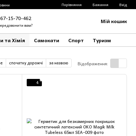
Порівняння
Бажання
Вхід
овини
067-15-70-462
Мій кошик
ередзвонити вам?
и та Хімія
Самокати
Спорт
Туризм
ше
спочатку дорожчі
за назвою
Відображення:
4