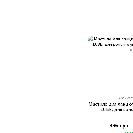
Артикул:
Мастило для ланцюг
LUBE, для вол
396 грн
В на