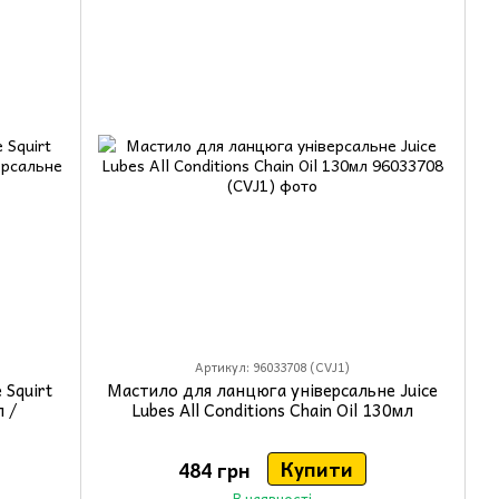
Артикул: 96033708 (CVJ1)
Squirt
Мастило для ланцюга універсальне Juice
л /
Lubes All Conditions Chain Oil 130мл
Купити
484 грн
В наявності