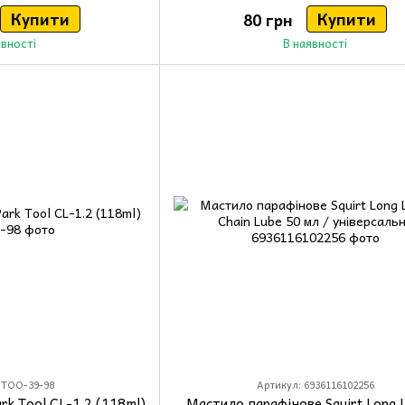
Купити
Купити
80 грн
явності
В наявності
 TOO-39-98
Артикул: 6936116102256
k Tool CL-1.2 (118ml)
Мастило парафінове Squirt Long L