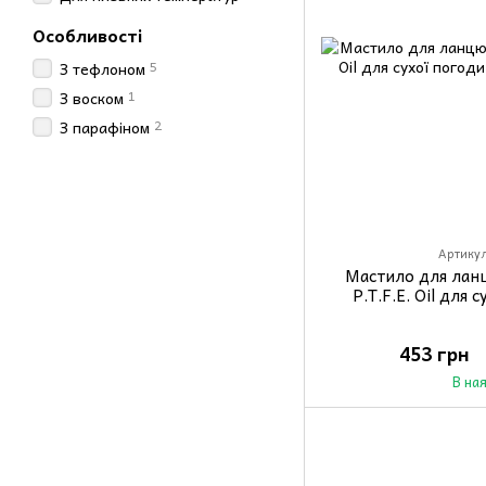
Особливості
5
З тефлоном
1
З воском
2
З парафіном
Артикул
Мастило для лан
P.T.F.E. Oil для 
453 грн
В на