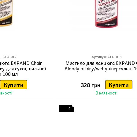
: CLU-012
Артикул: CLU-013
цюга EXPAND Chain
Мастило для ланцюга EXPAND 
 dry для сухої, пильної
Bloody oil dry/wet універсальн. 
и 100 мл
Купити
Купити
328 грн
явності
В наявності
4