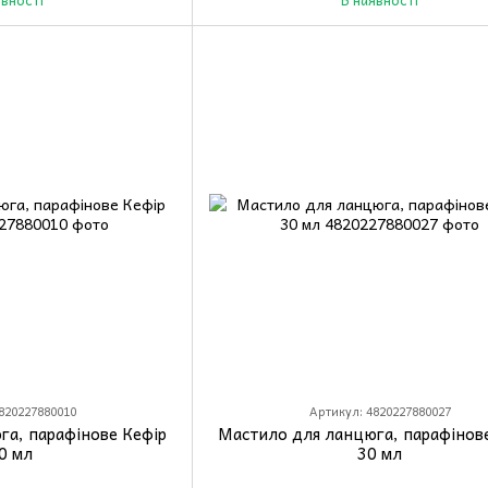
820227880010
Артикул: 4820227880027
га, парафінове Кефір
Мастило для ланцюга, парафінов
0 мл
30 мл