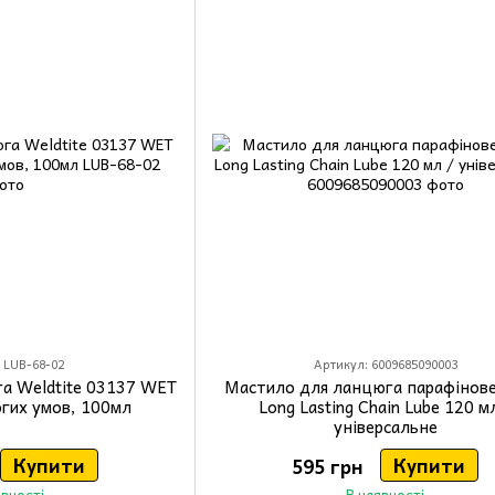
 LUB-68-02
Артикул: 6009685090003
а Weldtite 03137 WET
Мастило для ланцюга парафінове 
огих умов, 100мл
Long Lasting Chain Lube 120 м
універсальне
Купити
Купити
595 грн
явності
В наявності