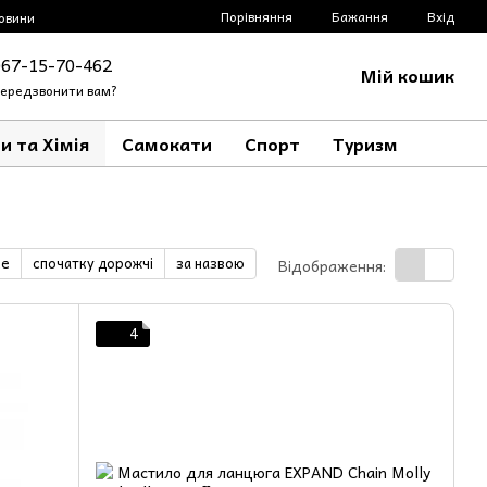
Порівняння
Бажання
Вхід
овини
067-15-70-462
Мій кошик
ередзвонити вам?
и та Хімія
Самокати
Спорт
Туризм
ше
спочатку дорожчі
за назвою
Відображення:
4