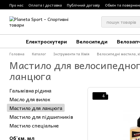
Перейти до основного контенту
Про нас
Оплата і доставка
Публічний договір
Обмін та повернен
Електроскутери
Велосипеди
Велозап
Головна
Каталог
Інструменти та Хімія
Велосипедні мастила, хі
Мастило для велосипедно
ланцюга
Гальмівна рідина
4
Масло для вилок
Мастило для ланцюга
Мастило для підшипників
Мастило спеціальне
Об'єм, мл