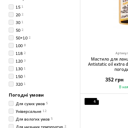
1
15
2
20
1
30
2
50
2
50+10
8
100
2
118
Артикул
Мастило для лан
3
120
Antistatic oil extra
1
130
погод
1
150
352 грн
1
320
В на
Погодні умови
4
5
Для сухих умов
12
Універсальне
5
Для вологих умов
2
Для низьких температур