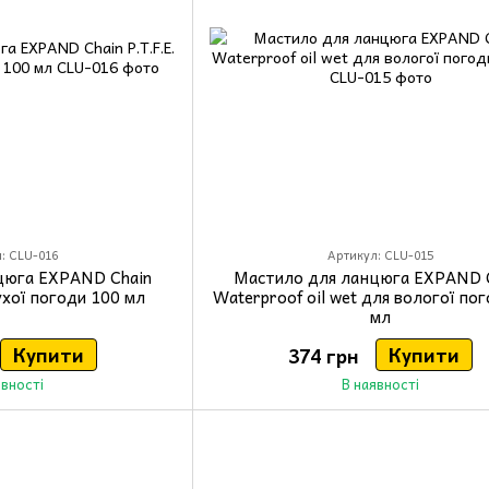
: CLU-016
Артикул: CLU-015
цюга EXPAND Chain
Мастило для ланцюга EXPAND 
сухої погоди 100 мл
Waterproof oil wet для вологої по
мл
Купити
Купити
374 грн
явності
В наявності