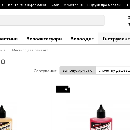
ня
Контактна інформація
Блог
Майстерня
Відгуки про магазин
Н
П
частини
Велоаксесуари
Велоодяг
Інструмент
мія
Мастило для ланцюга
го
за популярністю
спочатку дешев
Сортування:
4