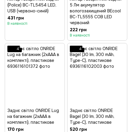
(Police) BC-TL5454 LED,
5 Лм акумулятор
USB (червоно-синій)
вологозахищений BEcool
BC-TL5555 COB LED
431 грн
червоний
В наявності
222 грн
В наявності
4
4
Заднє світло ONRIDE Lug
Заднє світло ONRIDE
на багажник (2xAAA в
Bagel (30 lm, 300 mAh,
комплекті), пластикове
Type-C), пластикове
170 грн
520 грн