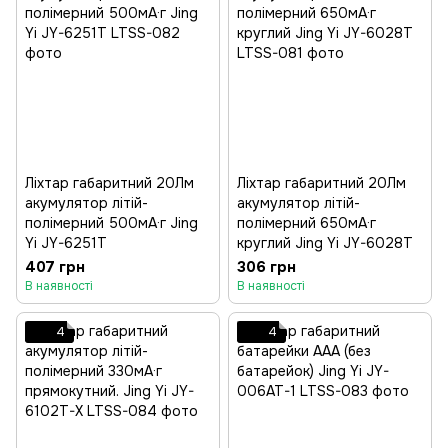
Ліхтар габаритний 20Лм
Ліхтар габаритний 20Лм
акумулятор літій-
акумулятор літій-
полімерний 500мА·г Jing
полімерний 650мА·г
Yi JY-6251T
круглий Jing Yi JY-6028T
407 грн
306 грн
В наявності
В наявності
4
4