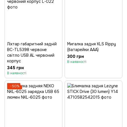
Ліхтар габаритний задній
Мигалка задня KLS Rippy
BC-TL5398 червоне
(батарейки ААА)
світло USB AL червоний
300 грн
корпус
В наявності
345 грн
В наявності
−50%