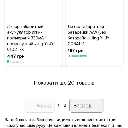
Ліхтар габаритний
Ліхтар габаритний
акумулятор літій-
батарейки ААА (без
полімерний 330мА·г
батарейок) Jing Yi JY-
прямокутний. Jing Yi JY-
006AT-1
6102T-X
167 грн
447 грн
В наявності
В наявності
Показати ще 20 товарів
Назад
Вперед
1
з 4
Задній ліхтар забезпечує видимість велосипедиста для
інших учасників руху. Це важливий елемент безпеки під час