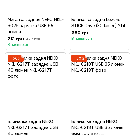
Мигалка задняя NEKO NKL-
Блималка задня Lezyne
6025 зарядка USB 65
STICK Drive (30 lumen) Y14
люмен
680 грн
213 грн
В наявності
427 грн
В наявності
−50%
−30%
Блималка задня NEKO
Блималка задня NEKO
NKL-6217T зарядка USB
NKL-6218T USB 35 люмен
40 люмен
388 грн