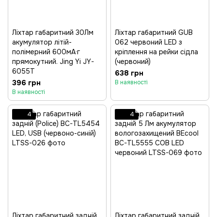
Ліхтар габаритний 30Лм
Ліхтар габаритний GUB
акумулятор літій-
062 червоний LED з
полімерний 600мА·г
кріплення на рейки сідла
прямокутний. Jing Yi JY-
(червоний)
6055Т
638 грн
396 грн
В наявності
В наявності
4
4
Ліхтар габаритний задній
Ліхтар габаритний задній