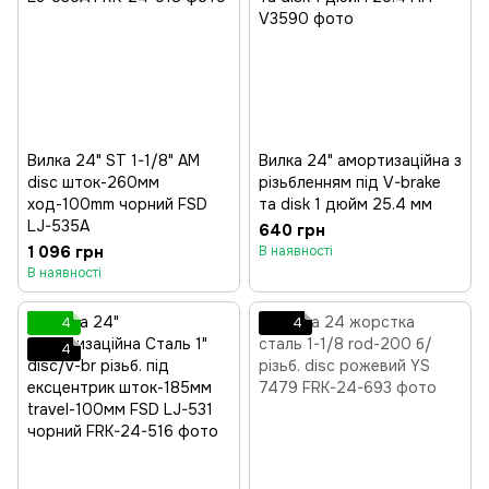
Вилка 24" ST 1-1/8" AM
Вилка 24" амортизаційна з
disc шток-260мм
різьбленням під V-brake
ход-100mm чорний FSD
та disk 1 дюйм 25.4 мм
LJ-535A
640 грн
1 096 грн
В наявності
В наявності
4
4
4