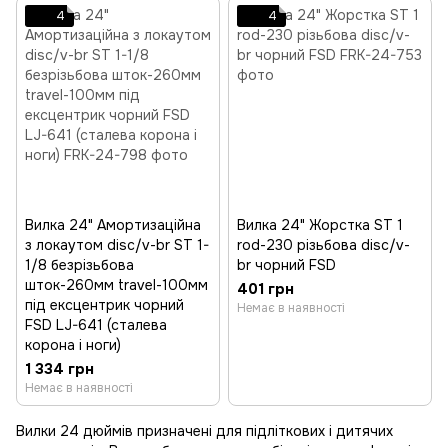
4
4
Вилка 24" Амортизаційна
Вилка 24" Жорстка ST 1
з локаутом disc/v-br ST 1-
rod-230 різьбова disc/v-
1/8 безрізьбова
br чорний FSD
шток-260мм travel-100мм
401 грн
під ексцентрик чорний
Немає в наявності
FSD LJ-641 (сталева
корона і ноги)
1 334 грн
Немає в наявності
Вилки 24 дюймів призначені для підліткових і дитячих