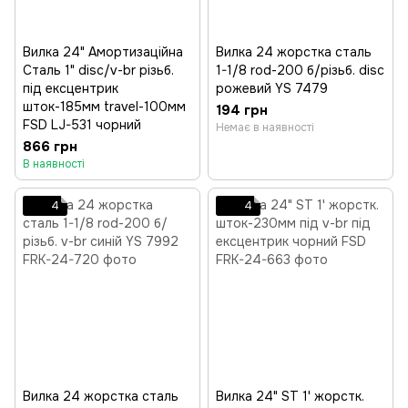
Вилка 24" Амортизаційна
Вилка 24 жорстка сталь
Сталь 1" disc/v-br різьб.
1-1/8 rod-200 б/різьб. disc
під ексцентрик
рожевий YS 7479
шток-185мм travel-100мм
194 грн
FSD LJ-531 чорний
Немає в наявності
866 грн
В наявності
4
4
Вилка 24 жорстка сталь
Вилка 24" ST 1' жорстк.