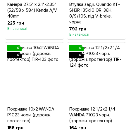
Камера 27.5" x 2.1"-2.35"
Втулка задн. Quando KT-
(52/58 x 584) Kenda A/V
SH3R 135x10 QR, 36H,
40mm
8/9/10S, під V-brake,
чорна
225 грн
792 грн
В наявності
В наявності
4
4
4
4
Покришка 10x2 WANDA
Покришка 12 1/2x2 1/4
P1023 чорн. (дорожн.
WANDA P1023 чорн.
протектор)
(дорожн. протектор)
156 грн
164 грн