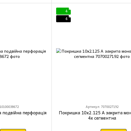
4
4
10100038672
Артикул: 7070027192
а подвійна перфорація
Покришка 10x2.125 A закрита мо
4х сегментна