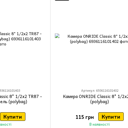
936116101403
Артикул: 6936116101402
ssic 8" 1/2х2 TR87 -
Камера ONRIDE Classic 8" 1/2х
пель (polybag)
(polybag)
Купити
Купити
115 грн
явності
В наявності