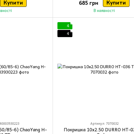
Купити
Купити
685 грн
явності
В наявності
4
4
40003930223
Артикул: 7070032
60/85-6) ChaoYang H-
Покришка 10x2.50 DURRO HT-0