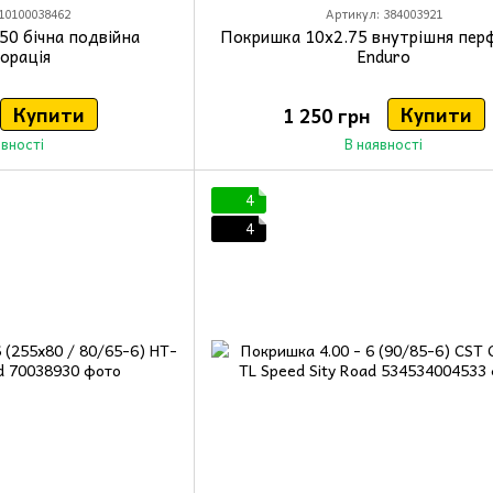
10100038462
Артикул: 384003921
50 бічна подвійна
Покришка 10x2.75 внутрішня пер
орація
Enduro
Купити
Купити
1 250 грн
явності
В наявності
4
4