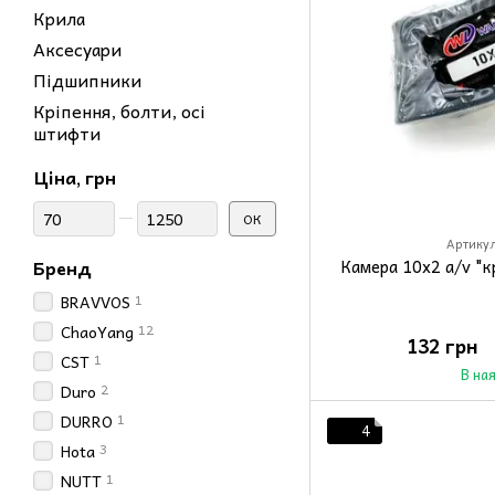
Крила
Аксесуари
Підшипники
Кріпення, болти, осі
штифти
Ціна, грн
Від Ціна, грн
До Ціна, грн
ОК
Артикул
Бренд
Камера 10x2 a/v "
1
BRAVVOS
12
ChaoYang
132 грн
1
CST
В на
2
Duro
1
DURRO
4
3
Hota
1
NUTT