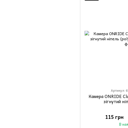
Артикул: 6
Камера ONRIDE Cla
зігнутий ні
115 грн
В на