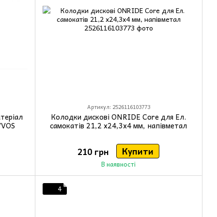
Артикул: 2526116103773
теріал
Колодки дискові ONRIDE Core для Ел.
VVOS
самокатів 21,2 х24,3х4 мм, напівметал
Купити
210 грн
В наявності
4