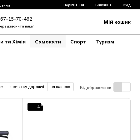
Порівняння
Бажання
Вхід
овини
067-15-70-462
Мій кошик
ередзвонити вам?
и та Хімія
Самокати
Спорт
Туризм
ше
спочатку дорожчі
за назвою
Відображення:
4