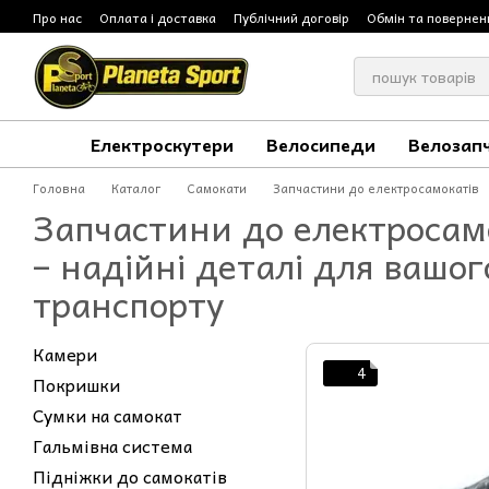
Перейти до основного контенту
Про нас
Оплата і доставка
Публічний договір
Обмін та повернен
Електроскутери
Велосипеди
Велозап
Головна
Каталог
Самокати
Запчастини до електросамокатів
Запчастини до електросам
– надійні деталі для вашог
транспорту
Камери
4
Покришки
Сумки на самокат
Гальмівна система
Підніжки до самокатів