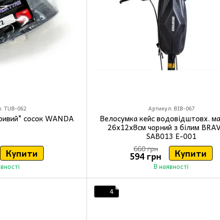
: TUB-062
Артикул: BIB-067
кривий" сосок WANDA
Велосумка кейс водовідштовх. ма
26x12x8см чорний з білим BRA
SAB013 E-001
660 грн
Купити
Купити
594 грн
явності
В наявності
4