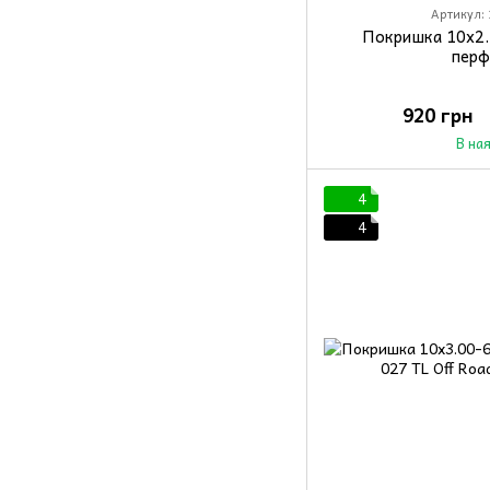
Артикул: 
Покришка 10x2.
перф
920 грн
В на
4
4