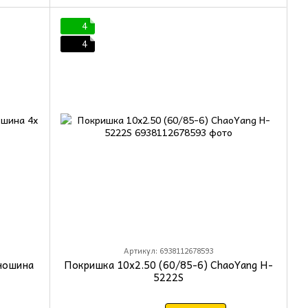
4
4
Артикул: 6938112678593
ношина
Покришка 10x2.50 (60/85-6) ChaoYang H-
5222S