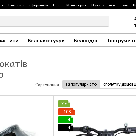
ня
Контактна інформація
Блог
Майстерня
Відгуки про магазин
Н
П
частини
Велоаксесуари
Велоодяг
Інструмент
окатів
о
за популярністю
спочатку дешев
Сортування:
Хіт
−10%
4
4