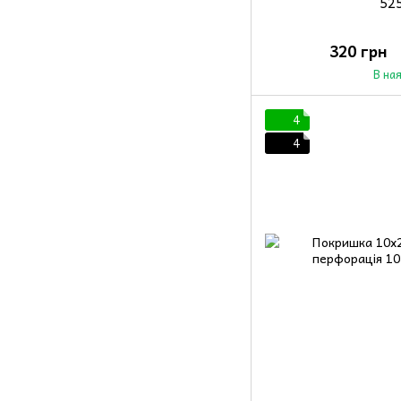
52
320 грн
В на
4
4