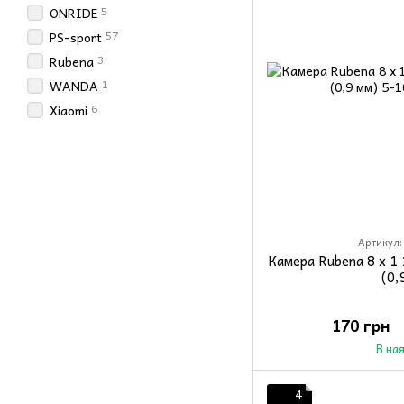
5
ONRIDE
57
PS-sport
3
Rubena
1
WANDA
6
Xiaomi
Артикул:
Камера Rubena 8 x 1 
(0,
170 грн
В на
4