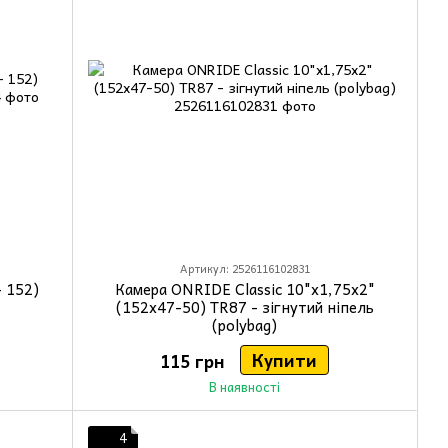
Артикул: 2526116102831
- 152)
Камера ONRIDE Classic 10"x1,75x2"
(152x47-50) TR87 - зігнутий ніпель
(polybag)
Купити
115 грн
В наявності
4