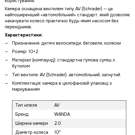
користування.
Камера оснащена вентилем типу AV (Schrader) — це
найпоширеніший «автомобільний» стандарт, який дозволяє
накачувати колесо практично будь-яким насосом без
перехідників.
Характеристики:
Призначення: дитячі велосипеди, беговели, коляски
Розмір: 10×2
Матеріал (компаунд): стандартна гумова суміш з
бутилом
Тип вентиля: AV (Schrader), автомобільний, загнутий
Комплектація: камера в целофановій упаковці з
маркуванням
Тип ніпеля
AV
Бренд
WANDA
Ширина камери
2.0
Діаметр колеса
10"