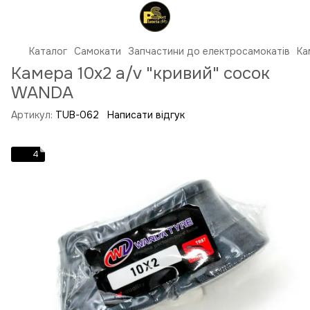
Каталог
Самокати
Запчастини до електросамокатів
Ка
Камера 10x2 a/v "кривий" сосок
WANDA
Артикул:
TUB-062
Написати відгук
4