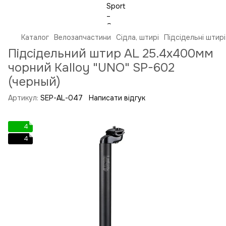
Каталог
Велозапчастини
Сідла, штирі
Підсідельні штирі
Підсідельний штир AL 25.4x400мм
чорний Kalloy "UNO" SP-602
(черный)
Артикул:
SEP-AL-047
Написати відгук
4
4