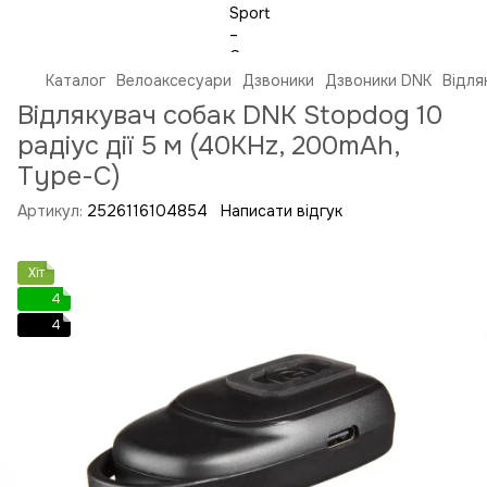
Каталог
Велоаксесуари
Дзвоники
Дзвоники DNK
Відля
Відлякувач собак DNK Stopdog 10
радіус дії 5 м (40KHz, 200mAh,
Type-C)
Артикул:
2526116104854
Написати відгук
Хіт
4
4