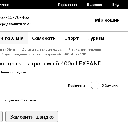
Порівняння
Бажання
Вхід
овини
067-15-70-462
Мій кошик
ередзвонити вам?
и та Хімія
Самокати
Спорт
Туризм
и та Хімія
Догляд за велосипедом
Рідина для чищення
сіб для очищення ланцюга та трансмісії 400ml EXPAND
ланцюга та трансмісії 400ml EXPAND
Написати відгук
Порівняти
В бажання
копичувальної знижки
Замовити швидко