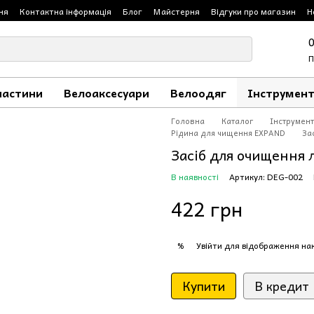
ня
Контактна інформація
Блог
Майстерня
Відгуки про магазин
Н
П
частини
Велоаксесуари
Велоодяг
Інструмент
Головна
Каталог
Інструмент
Рідина для чищення EXPAND
За
Засіб для очищення 
В наявності
Артикул: DEG-002
422 грн
Увійти
для відображення на
%
Купити
В кредит