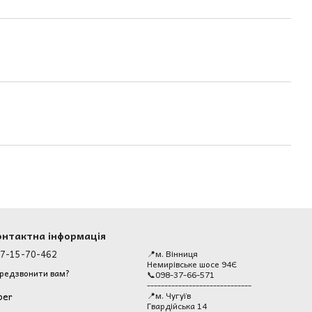
онтактна інформація
7-15-70-462
📍м. Вінниця
Немирівське шосе 94Є
редзвонити вам?
📞098-37-66-571
------------------------------
📍м. Чугуїв
ber
Гвардійська 14