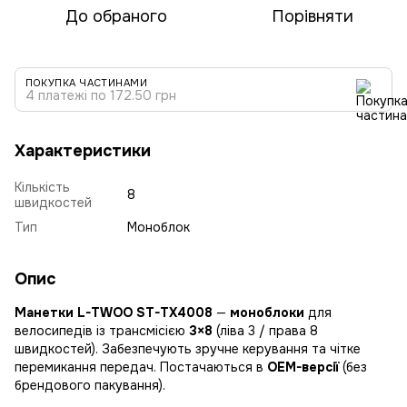
До обраного
Порівняти
ПОКУПКА ЧАСТИНАМИ
4 платежі по 172.50 грн
Характеристики
Кількість
8
швидкостей
Тип
Моноблок
Опис
Манетки L-TWOO ST-TX4008
—
моноблоки
для
велосипедів із трансмісією
3×8
(ліва 3 / права 8
швидкостей). Забезпечують зручне керування та чітке
перемикання передач. Постачаються в
OEM-версії
(без
брендового пакування).